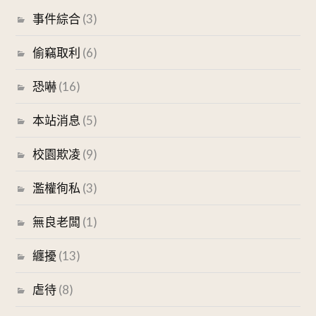
事件綜合
(3)
偷竊取利
(6)
恐嚇
(16)
本站消息
(5)
校園欺凌
(9)
濫權徇私
(3)
無良老闆
(1)
纏擾
(13)
虐待
(8)