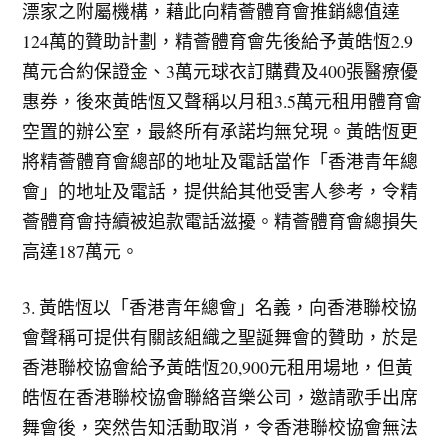
漂家之附屬機構，藉此向精薈體育會推銷總值達
124萬的贊助計劃，精薈體育會先後給予黃皓恆2.9
萬元合約保證金、3萬元球衣訂購費及400張醫療優
惠券，後來黃皓恆又聲稱以月租3.5萬元租用體育會
空置的辦公室，最終所有承諾均無兌現。黃皓恆更
將精薈體育會總部的地址及電話當作「香港青年總
會」的地址及電話，提供給其他受害人參考，令精
薈體育會持續被追款電話滋擾。精薈體育會總損失
高達187萬元。
3. 黃皓恆以「香港青年總會」名義，向香港聯校協
會聲稱可提供有關該組織之聖誕舞會的贊助，於是
香港聯校協會給予黃皓恆20,900元租用場地，但黃
皓恆在香港聯校協會聯絡音樂公司，邀請歌手出席
舞會後，突然告知活動取消，令香港聯校協會無法