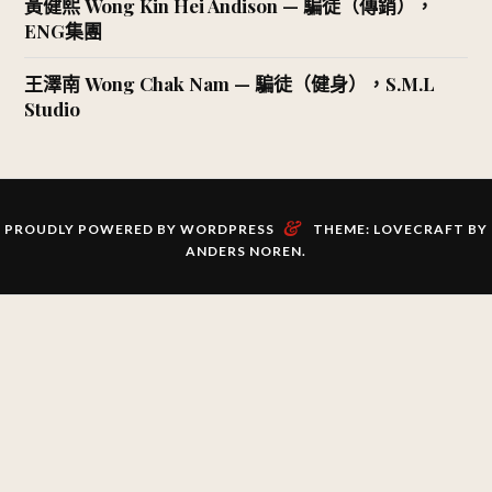
黃健熙 Wong Kin Hei Andison — 騙徒（傳銷），
ENG集團
王澤南 Wong Chak Nam — 騙徒（健身），S.M.L
Studio
&
PROUDLY POWERED BY WORDPRESS
THEME: LOVECRAFT BY
ANDERS NOREN
.