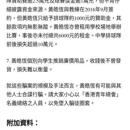
隊贊助費逾2.5萬元及球賽獎金逾1萬元，但不肯仔
細披露資金來源。黃皓恆與教練在2016年9月簽
約，但黃皓恆只給予排球隊約1000元的贊助金，其
餘款項均無影無蹤。黃皓恆亦曾租用學校場地舉辦
比賽，事後亦未付總共6000元的租金。中學排球隊
前後損失超過10萬元。
7. 黃皓恆個別向學生推銷廉價用品，收錢後不曾發
貨，損失難以衡量。
就這些騙案的規模及手法而言，黃皓恆有可能與其
他人士合謀行騙，請大家小心以「香港青年總會」
名義總絡之人員，以免墜入騙徒圈套。
附加資料：