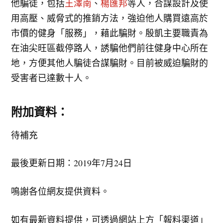
他騙徒，包括
王澤南
、
楊匯邦
等人，合謀設計及使
用高壓、威脅式的推銷方法，強迫他人購買遠高於
市價的健身「服務」，藉此騙財。殷凱主要職責為
在油尖旺區截停路人，誘騙他們前往健身中心所在
地，方便其他人騙徒合謀騙財。目前被威迫騙財的
受害者已達數十人。
附加資料：
待補充
最後更新日期：2019年7月24日
鳴謝各位網友提供資料。
如有最新資料提供，可透過網站上方「報料渠道」