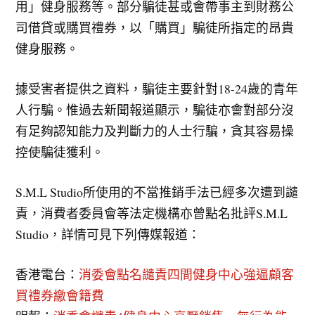
用」健身服務等。部分騙徒甚或會帶事主到財務公
司借貸或購買禮券，以「購買」騙徒所指定的昂貴
健身服務。
據受害者提供之資料，騙徒主要針對18-24歲的青年
人行騙。惟過去新聞報道顯示，騙徒亦會對部分沒
有足夠認知能力及判斷力的人士行騙，貪其容易操
控使騙徒獲利。
S.M.L Studio所使用的不當推銷手法已經多次遭到譴
責，消費者委員會等法定機構亦曾點名批評S.M.L
Studio，詳情可見下列傳媒報道：
香港電台：
消委會點名譴責四間健身中心強逼顧客
買禮券繳會籍費