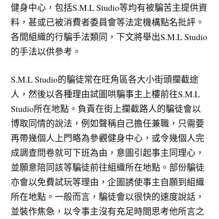
健身中心，包括S.M.L Studio等均有被騙苦主提供資
料，甚或已被消費者委員會等法定機構點名批評。
各間組織的行騙手法類同，下文將舉出S.M.L Studio
的手法以供參考。
S.M.L Studio的騙徒常在旺角區各大小街頭攔截途
人，然後以各種理由試圖哄騙事主上樓前往S.M.L
Studio所在地點。負責在街上攔截路人的騙徒會以
博取同情的說法，例如聲稱自己擔任兼職，只需要
再帶幾個人上門略為參觀健身中心，或令幾個人完
成調查問卷就可下班為由，意圖引起事主同理心，
並願意陪同該等騙徒前往組織所在地點。部份騙徒
亦會以免費試玩等理由，企圖誘使事主自願到組織
所在地點。一般而言，騙徒會以很快的速度說話，
並裝作焦急，以令事主沒有充足時間思考他所言之