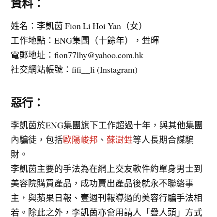
資料：
姓名：李凱茵 Fion Li Hoi Yan（女）
工作地點：ENG集團（十餘年），甡暉
電郵地址：
fion77lhy@yahoo.com.hk
社交網站帳號：fifi__li (Instagram)
惡行：
李凱茵於ENG集團旗下工作超過十年，與其他集團
內騙徒，包括
歐陽峻邦
、
蘇澍甡
等人長期合謀騙
財。
李凱茵主要的手法為在網上交友軟件約單身男士到
美容院購買產品，成功賣出產品後就永不聯絡事
主，與蘋果日報、壹週刊報導過的美容行騙手法相
若。除此之外，李凱茵亦會用請人「疊人頭」方式