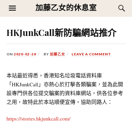
Skip
加藤乙女的休息室
S
MENU
to
content
HKJunkCall新防騙網站推介
ON
2020-02-28
BY
加藤乙女
LEAVE A COMMENT
本站最近得悉，香港知名垃圾電話資料庫
「HKJunkCall」亦熱心於打擊各類騙案，並為此開
設專門供各位提交騙案的資料庫網站，供各位參考
之用，故特此於本站順便宣傳，協助同路人：
https://stories.hkjunkcall.com/