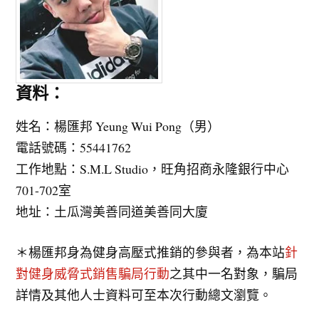
資料：
姓名：楊匯邦 Yeung Wui Pong（男）
電話號碼：55441762
工作地點：S.M.L Studio，旺角招商永隆銀行中心
701-702室
地址：土瓜灣美善同道美善同大廈
＊楊匯邦身為健身高壓式推銷的參與者，為本站
針
對健身威脅式銷售騙局行動
之其中一名對象，騙局
詳情及其他人士資料可至本次行動總文瀏覽。