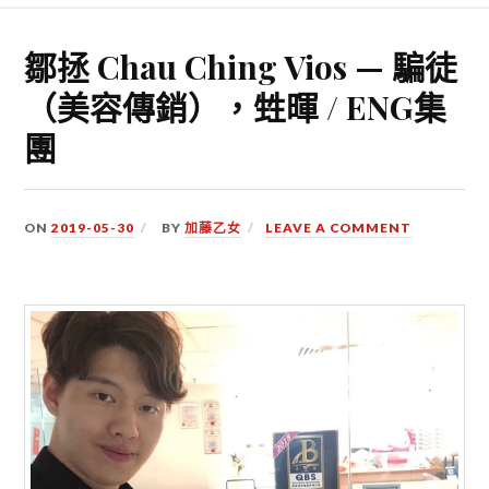
鄒拯 Chau Ching Vios — 騙徒
（美容傳銷），甡暉 / ENG集
團
ON
2019-05-30
BY
加藤乙女
LEAVE A COMMENT