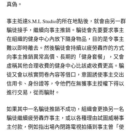
真偽。
事主抵達S.M.L Studio的所在地點後，就會由另一群
騙徒接手，繼續向事主推銷。騙徒會先要要求事主
在組織的健身中心內放下隨身物品，目的是令事主
難以即時離去。然後騙徒會持續以疲勞轟炸的方式
向事主推銷異常高價、長期的「健身套餐」，又會
虛稱其他合理收費的健身中心比該處收費更高。騙
徒又會以核實問卷內容等借口，意圖誘使事主交出
信用卡、身份證等，令他們在無獲事主授權下得以
進行交易，從而騙財。
如果其中一名騙徒推銷不成功，組織會更換另一名
騙徒繼續疲勞轟炸事主，或以各種理由試圖威嚇事
主付款，例如指出場內閉路電視拍攝到事主曾「使