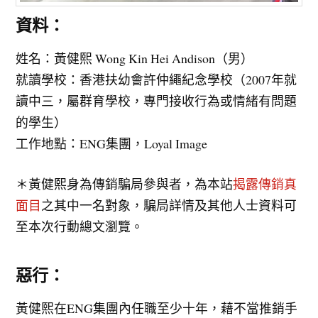
資料：
姓名：黃健熙 Wong Kin Hei Andison（男）
就讀學校：香港扶幼會許仲繩紀念學校（2007年就
讀中三，屬群育學校，專門接收行為或情緒有問題
的學生）
工作地點：ENG集團，Loyal Image
＊黃健熙身為傳銷騙局參與者，為本站
揭露傳銷真
面目
之其中一名對象，騙局詳情及其他人士資料可
至本次行動總文瀏覽。
惡行：
黃健熙在ENG集團內任職至少十年，藉不當推銷手