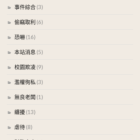
事件綜合
(3)
偷竊取利
(6)
恐嚇
(16)
本站消息
(5)
校園欺凌
(9)
濫權徇私
(3)
無良老闆
(1)
纏擾
(13)
虐待
(8)