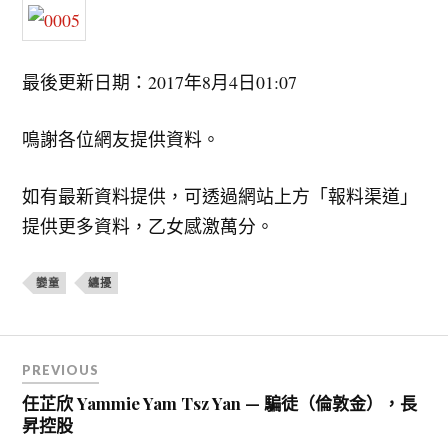
最後更新日期：2017年8月4日01:07
鳴謝各位網友提供資料。
如有最新資料提供，可透過網站上方「報料渠道」
提供更多資料，乙女感激萬分。
孌童
纏擾
文
PREVIOUS
章
任芷欣 Yammie Yam Tsz Yan — 騙徒（倫敦金），長
導
昇控股