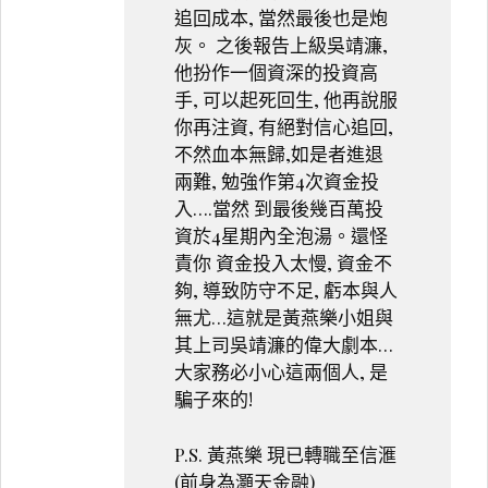
追回成本, 當然最後也是炮
灰。 之後報告上級吳靖濂,
他扮作一個資深的投資高
手, 可以起死回生, 他再說服
你再注資, 有絕對信心追回,
不然血本無歸,如是者進退
兩難, 勉強作第4次資金投
入….當然 到最後幾百萬投
資於4星期內全泡湯。還怪
責你 資金投入太慢, 資金不
夠, 導致防守不足, 虧本與人
無尤…這就是黃燕樂小姐與
其上司吳靖濂的偉大劇本…
大家務必小心這兩個人, 是
騙子來的!
P.S. 黃燕樂 現已轉職至信滙
(前身為灝天金融)