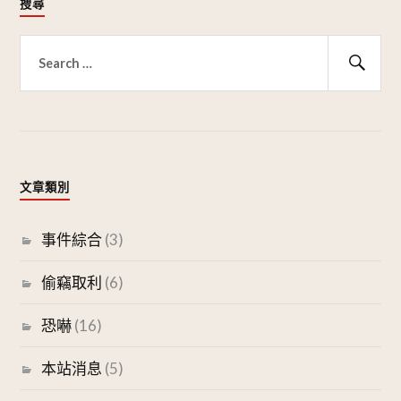
搜尋
搜
尋
搜
關
尋
鍵
字:
文章類別
事件綜合
(3)
偷竊取利
(6)
恐嚇
(16)
本站消息
(5)