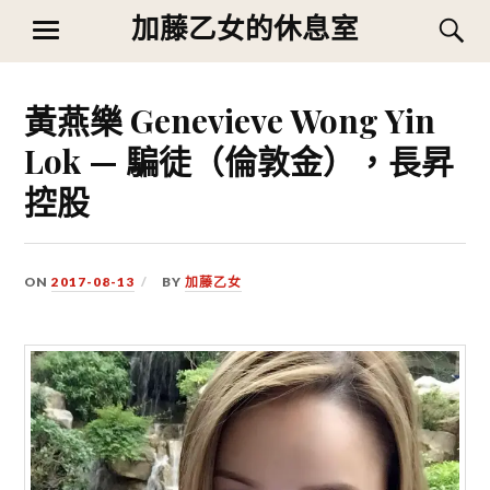
Skip
加藤乙女的休息室
S
MENU
to
content
黃燕樂 Genevieve Wong Yin
Lok — 騙徒（倫敦金），長昇
控股
ON
2017-08-13
BY
加藤乙女