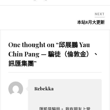
導
覽
NEXT
本站8月大更新
One thought on “
邱展鵬 Yau
Chin Pang — 騙徒（倫敦金）、
訊匯集團
”
Rebekka
匯凱是騙局。 我有朋友上當