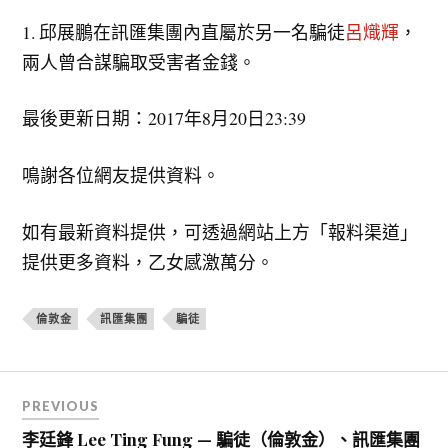
1. 邱展鵬在訊匯集團內直屬於另一名騙徒
呂熾輝
，
兩人曾合謀騙取受害者金錢。
最後更新日期：2017年8月20日23:39
鳴謝各位網友提供資料。
如有最新資料提供，可透過網站上方「報料渠道」
提供更多資料，乙女感激萬分。
倫敦金
訊匯集團
騙徒
文
PREVIOUS
章
李廷鋒 Lee Ting Fung — 騙徒（倫敦金）、訊匯集團