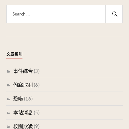
搜
尋
搜
關
尋
鍵
字:
文章類別
事件綜合
(3)
偷竊取利
(6)
恐嚇
(16)
本站消息
(5)
校園欺凌
(9)