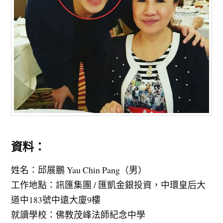
資料：
姓名：邱展鵬 Yau Chin Pang（男）
工作地點：訊匯集團 / 匯凱金銀投資，中環皇后大
道中183號中遠大廈9樓
就讀學校：佛教茂峰法師紀念中學