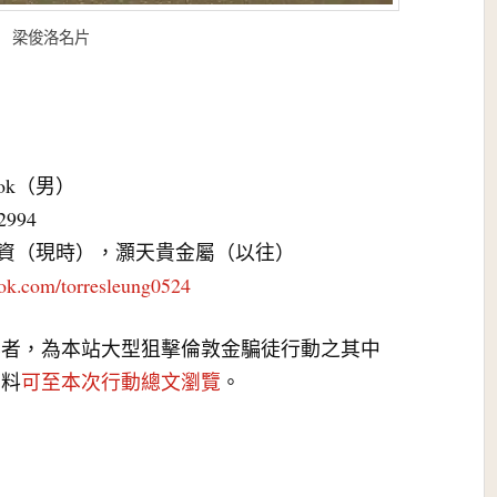
梁俊洛名片
 Lok（男）
2994
投資（現時），灝天貴金屬（以往）
ok.com/torresleung0524
與者，為本站大型狙擊倫敦金騙徒行動之其中
資料
可至本次行動總文瀏覽
。