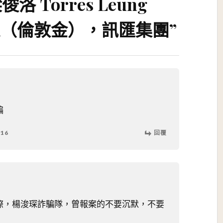
俊洛 Torres Leung
 騙徒（倫敦金），訊匯集團
”
骗
:16
回覆
際，楊浚琛詐騙隊，曾報案的不要沉默，不要