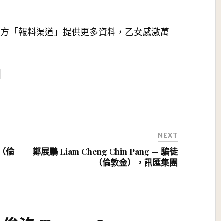
上方「報料渠道」提供更多資料，乙女感激萬
NEXT
徒（倫
鄭展鵬 Liam Cheng Chin Pang — 騙徒
（倫敦金），訊匯集團