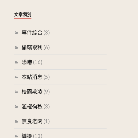
文章類別
事件綜合
(3)
偷竊取利
(6)
恐嚇
(16)
本站消息
(5)
校園欺凌
(9)
濫權徇私
(3)
無良老闆
(1)
纏擾
(13)