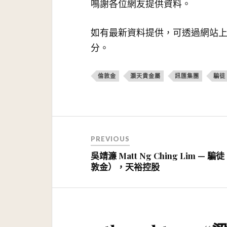
鳴謝各位網友提供資料。
如有最新資料提供，可透過網站
分。
倫敦金
灝天貴金屬
訊匯集團
騙徒
文
PREVIOUS
章
吳靖濂 Matt Ng Ching Lim — 騙
導
敦金），天裕控股
覽