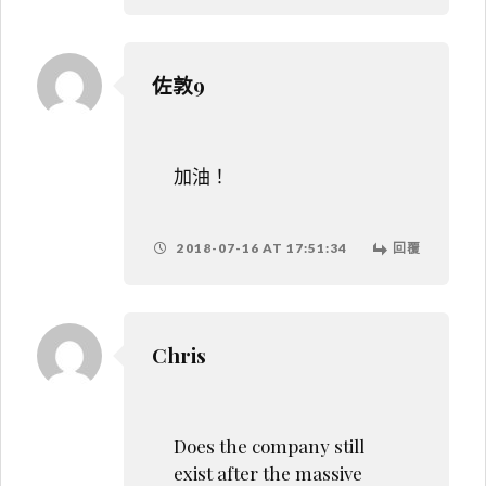
佐敦9
加油！
2018-07-16 AT 17:51:34
回覆
Chris
Does the company still
exist after the massive