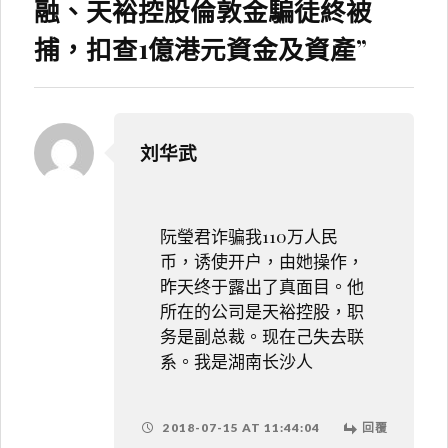
融、天裕控股倫敦金騙徒終被
捕，扣查1億港元資金及資產
”
刘华武
阮瑩君诈骗我110万人民
币，诱使开户，由她操作，
昨天终于露出了真面目。他
所在的公司是天裕控股，职
务是副总裁。现在己失去联
系。我是湖南长沙人
2018-07-15 AT 11:44:04
回覆