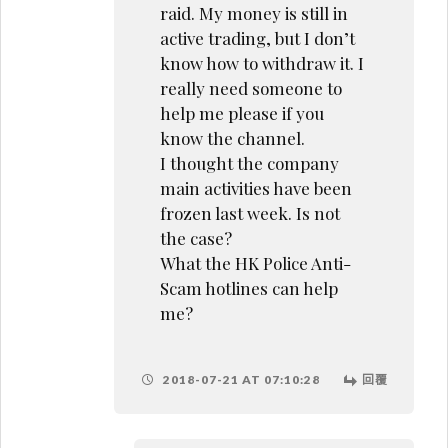
raid. My money is still in
active trading, but I don’t
know how to withdraw it. I
really need someone to
help me please if you
know the channel.
I thought the company
main activities have been
frozen last week. Is not
the case?
What the HK Police Anti-
Scam hotlines can help
me?
2018-07-21 AT 07:10:28
回覆