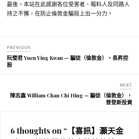
最後，本站在此感謝各位受害者、報料人及同路人
持之不懈，在防止倫敦金騙局上出一分力。
文
PREVIOUS
章
阮瑩君 Yuen Ying Kwan — 騙徒（倫敦金），長昇控
導
股
覽
NEXT
陳志鑫 William Chan Chi Hing — 騙徒（倫敦金），
普登斯投資
6 thoughts on “
【喜訊】灝天金