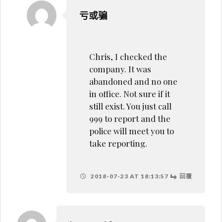
亏或骗
Chris, I checked the
company. It was
abandoned and no one
in office. Not sure if it
still exist. You just call
999 to report and the
police will meet you to
take reporting.
2018-07-23 AT 18:13:57
回覆