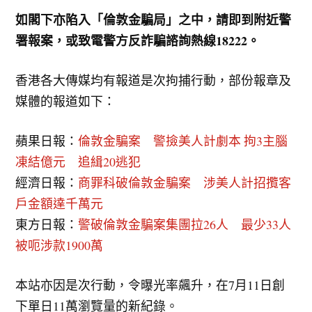
如閣下亦陷入「倫敦金騙局」之中，請即到附近警
署報案，或致電警方反詐騙諮詢熱線18222。
香港各大傳媒均有報道是次拘捕行動，部份報章及
媒體的報道如下：
蘋果日報：
倫敦金騙案 警撿美人計劇本 拘3主腦
凍結億元 追緝20逃犯
經濟日報：
商罪科破倫敦金騙案 涉美人計招攬客
戶金額達千萬元
東方日報：
警破倫敦金騙案集團拉26人 最少33人
被呃涉款1900萬
本站亦因是次行動，令曝光率飆升，在7月11日創
下單日11萬瀏覽量的新紀錄。