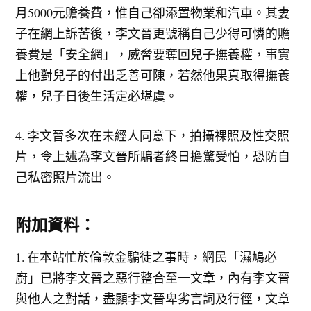
月5000元贍養費，惟自己卻添置物業和汽車。其妻
子在網上訴苦後，李文晉更號稱自己少得可憐的贍
養費是「安全網」，威脅要奪回兒子撫養權，事實
上他對兒子的付出乏善可陳，若然他果真取得撫養
權，兒子日後生活定必堪虞。
4. 李文晉多次在未經人同意下，拍攝裸照及性交照
片，令上述為李文晉所騙者終日擔驚受怕，恐防自
己私密照片流出。
附加資料：
1. 在本站忙於倫敦金騙徒之事時，網民「濕鳩必
廚」已將李文晉之惡行整合至一文章，內有李文晉
與他人之對話，盡顯李文晉卑劣言詞及行徑，文章