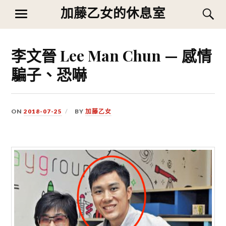
Skip
加藤乙女的休息室
S
MENU
to
content
李文晉 Lee Man Chun — 感情
騙子、恐嚇
ON
2018-07-25
BY
加藤乙女