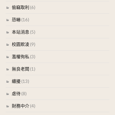
偷竊取利
(6)
恐嚇
(16)
本站消息
(5)
校園欺凌
(9)
濫權徇私
(3)
無良老闆
(1)
纏擾
(13)
虐待
(8)
財務中介
(4)