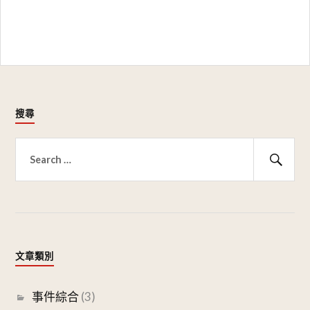
搜尋
搜
尋
搜
關
尋
鍵
字:
文章類別
事件綜合
(3)