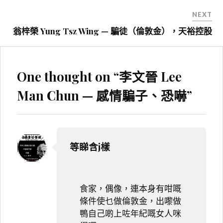
覽
NEXT
翁梓榮 Yung Tsz Wing — 騙徒（倫敦金），天裕控股
One thought on “
李文晉 Lee
Man Chun — 感情騙子、恐嚇
”
等睇含j樣
食家，偶像，連本身有咁嘅
條件使乜做倫敦金，出嚟做
鴨自己啲上咗年紀嘅女人咪