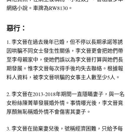
網絡小說。車牌為RW8130。
惡行：
1. 李文晉在過去幾年已婚，但不停以長期承諾等誘
因哄騙不同女士發生性關係，李文晉更會把她們帶
至李母親家中，使她們誤以為李文晉打算與她們長
期發展。惟李文晉每次得手後均失去聯絡。根據報
料人資料，被李文晉哄騙的女事主人數至少5人。
2. 李文晉在2013-2018年期間一直隱瞞妻子，與一名
女粉絲陳菁華發展婚外情。事情曝光後，李文晉竟
厚顏無恥稱婚外情不會傷害其妻子。
3. 李文晉在拋棄妻兒後，號稱經濟困難，只給予每