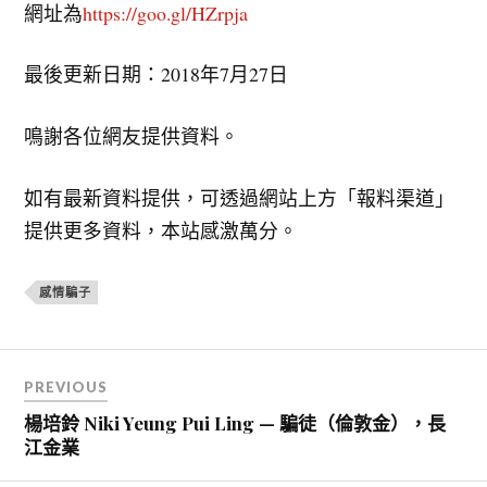
網址為
https://goo.gl/HZrpja
最後更新日期：2018年7月27日
鳴謝各位網友提供資料。
如有最新資料提供，可透過網站上方「報料渠道」
提供更多資料，本站感激萬分。
感情騙子
文
PREVIOUS
章
楊培鈴 Niki Yeung Pui Ling — 騙徒（倫敦金），長
導
江金業