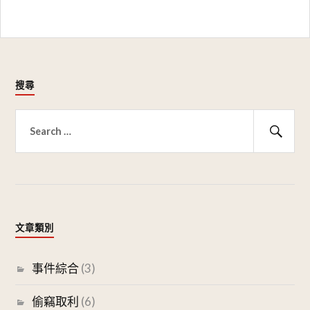
搜尋
搜
尋
搜
關
尋
鍵
字:
文章類別
事件綜合
(3)
偷竊取利
(6)