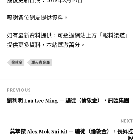
鳴謝各位網友提供資料。
如有最新資料提供，可透過網站上方「報料渠道」
提供更多資料，本站感激萬分。
倫敦金
灝天貴金屬
文
PREVIOUS
章
劉利明 Lau Lee Ming — 騙徒（倫敦金），訊匯集團
導
覽
NEXT
莫萃傑 Alex Mok Sui Kit — 騙徒（倫敦金），長昇控
股