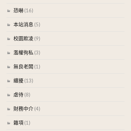
恐嚇
(16)
本站消息
(5)
校園欺凌
(9)
濫權徇私
(3)
無良老闆
(1)
纏擾
(13)
虐待
(8)
財務中介
(4)
雜項
(1)