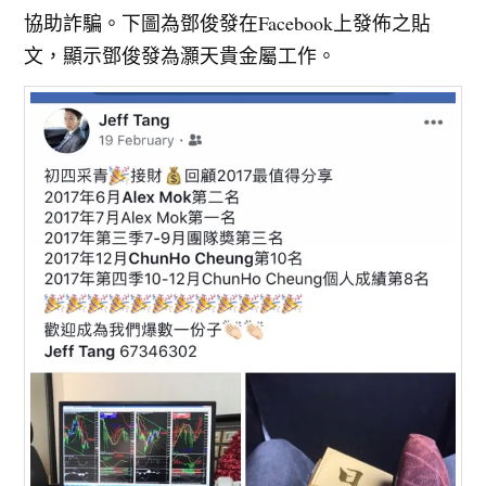
協助詐騙。下圖為鄧俊發在Facebook上發佈之貼
文，顯示鄧俊發為灝天貴金屬工作。