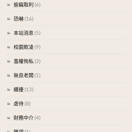
偷竊取利
(6)
恐嚇
(16)
本站消息
(5)
校園欺凌
(9)
濫權徇私
(3)
無良老闆
(1)
纏擾
(13)
虐待
(8)
財務中介
(4)
雜項
(1)