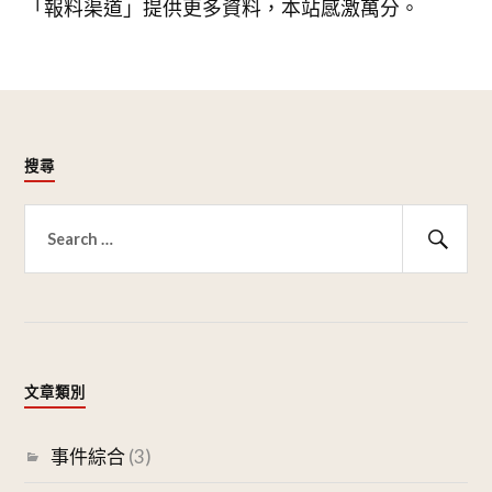
「報料渠道」提供更多資料，本站感激萬分。
搜尋
搜
尋
搜
關
尋
鍵
字:
文章類別
事件綜合
(3)