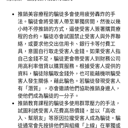
推銷美容療程的騙徒多會使用疲勞轟炸的手
法。騙徒會將受害人帶至單獨房間，然後以幾
小時不停推銷的方式，逼使受害人簽署購買療
程的合約。騙徒亦會試圖禁止受害人與外界聯
絡，或要求他交出信用卡、銀行卡等付費工
具，意圖自行取走受害人金錢。如果受害人指
自己金錢不足，騙徒更會帶受害人到財務公司
用高利率借貸以購買服務。根據受害人提供的
資料，騙徒除騙取金錢外，也可能藉機哄騙受
害人發生關係，藉此騙色。若騙徒發現受害人
有「潛質」，亦會邀請他們協助推銷身邊人，
使他們成為騙徒的一分子。
推銷教育課程的騙徒多使用群眾壓力的手法，
試圖利誘受害人花費高昂價錢，並以「高收
入、幫朋友」等原因拉攏受害人成為騙徒。騙
徒通常會先按排他們與組織「上線」在單獨或