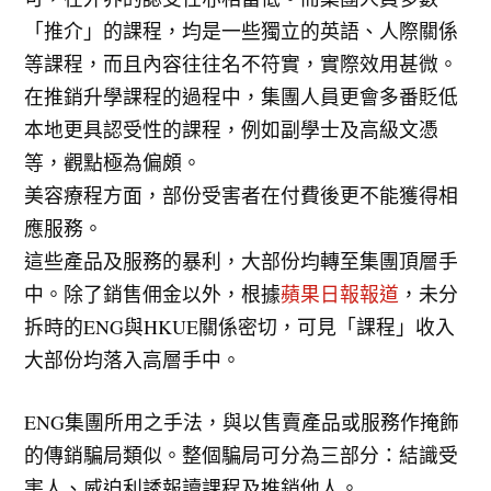
「推介」的課程，均是一些獨立的英語、人際關係
等課程，而且內容往往名不符實，實際效用甚微。
在推銷升學課程的過程中，集團人員更會多番貶低
本地更具認受性的課程，例如副學士及高級文憑
等，觀點極為偏頗。
美容療程方面，部份受害者在付費後更不能獲得相
應服務。
這些產品及服務的暴利，大部份均轉至集團頂層手
中。除了銷售佣金以外，根據
蘋果日報報道
，未分
拆時的ENG與HKUE關係密切，可見「課程」收入
大部份均落入高層手中。
ENG集團所用之手法，與以售賣產品或服務作掩飾
的傳銷騙局類似。整個騙局可分為三部分：結識受
害人、威迫利誘報讀課程及推銷他人。