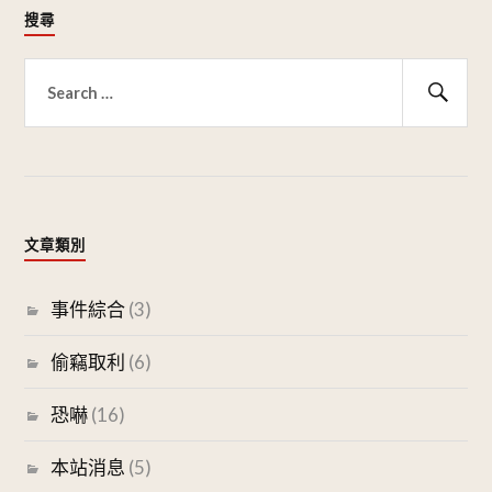
搜尋
搜
尋
搜
關
尋
鍵
字:
文章類別
事件綜合
(3)
偷竊取利
(6)
恐嚇
(16)
本站消息
(5)