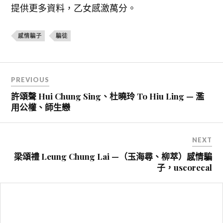
提供更多資料，乙女感激萬分。
感情騙子
騙徒
文
PREVIOUS
章
許頌聲 Hui Chung Sing、杜曉玲 To Hiu Ling — 濫
導
用公權、師生戀
覽
NEXT
梁頌禮 Leung Chung Lai —（玉海尋、柳萃）感情騙
子，uscorecal