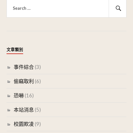
搜
尋
搜
關
尋
鍵
字:
文章類別
事件綜合
(3)
偷竊取利
(6)
恐嚇
(16)
本站消息
(5)
校園欺凌
(9)