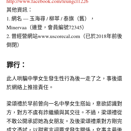
http://www.facebook.com/leungcl1226
其他資訊：
1. 網名 — 玉海尋 / 柳萃 / 泰旗（舊），
Minervaa（連登，會員編號72345）
2. 曾經營網站www.uscorecal.com（已於2018年前後
倒閉）
罪行：
此人哄騙中學女生發生性行為後一走了之，事後還
於網絡上推捨責任。
梁頌禮於早前曾向一名中學女生搭訕，意欲認識對
方，對方不虞有詐繼續與其交往。不過，梁頌禮從
不敢公開承認她為女朋友。及後梁頌禮乘對方剛完
成文憑試，以甜蜜言詞要求發生關係，女事主最後