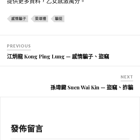
提供更多資料，乙女感激萬分。
感情騙子
梁頌禮
騙徒
文
PREVIOUS
章
江炳龍 Kong Ping Lung — 感情騙子、盜竊
導
覽
NEXT
孫瑋鍵 Suen Wai Kin — 盜竊、詐騙
發佈留言