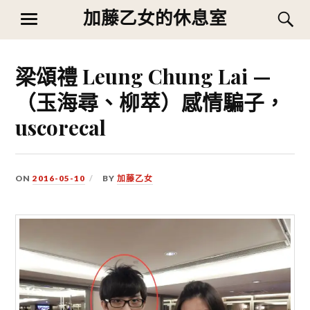
Skip
加藤乙女的休息室
S
MENU
to
content
梁頌禮 Leung Chung Lai —
（玉海尋、柳萃）感情騙子，
uscorecal
ON
2016-05-10
BY
加藤乙女