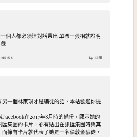
證一個人都必須連對話帶出 單憑一張相就證明
兒戲
:45:56
回覆
有另一個林家琪才是騙徒的話，本站歡迎你提
acebook在2017年8月時的備份，顯示她的
訊匯集團的卡片，亦有貼出在訊匯集團時與其
。而擁有卡片就代表了她是一名倫敦金騙徒，