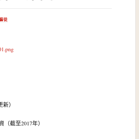
騙徒
01.png
）
月更新）
資（截至2017年）