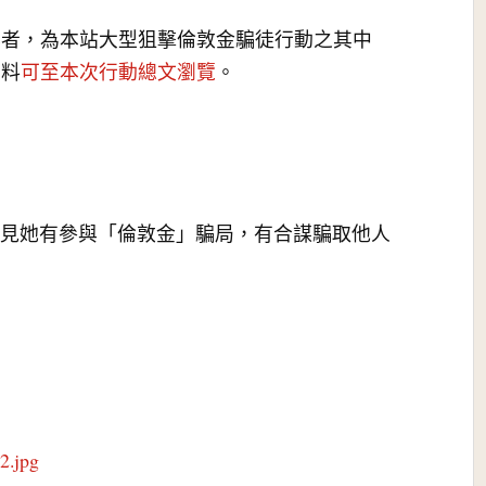
與者，為本站大型狙擊倫敦金騙徒行動之其中
資料
可至本次行動總文瀏覽
。
，可見她有參與「倫敦金」騙局，有合謀騙取他人
2.jpg