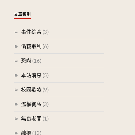
文章類別
事件綜合
(3)
偷竊取利
(6)
恐嚇
(16)
本站消息
(5)
校園欺凌
(9)
濫權徇私
(3)
無良老闆
(1)
纏擾
(13)