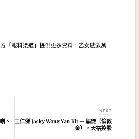
上方「報料渠道」提供更多資料，乙女感激萬
NEXT
恐嚇、
王仁傑 Jacky Wong Yan Kit — 騙徒（倫敦
金），天裕控股