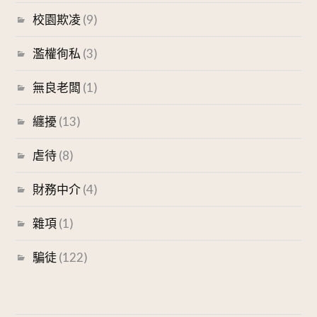
校園欺凌
(9)
濫權徇私
(3)
無良老闆
(1)
纏擾
(13)
虐待
(8)
財務中介
(4)
雜項
(1)
騙徒
(122)