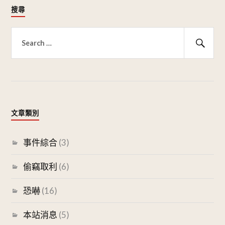
搜尋
搜
尋
搜
關
尋
鍵
字:
文章類別
事件綜合
(3)
偷竊取利
(6)
恐嚇
(16)
本站消息
(5)