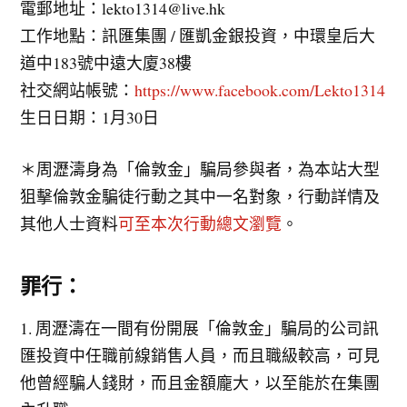
電郵地址：
lekto1314@live.hk
工作地點：訊匯集團 / 匯凱金銀投資，中環皇后大
道中183號中遠大廈38樓
社交網站帳號：
https://www.facebook.com/Lekto1314
生日日期：1月30日
＊周瀝濤身為「倫敦金」騙局參與者，為本站大型
狙擊倫敦金騙徒行動之其中一名對象，行動詳情及
其他人士資料
可至本次行動總文瀏覽
。
罪行：
1. 周瀝濤在一間有份開展「倫敦金」騙局的公司訊
匯投資中任職前線銷售人員，而且職級較高，可見
他曾經騙人錢財，而且金額龐大，以至能於在集團