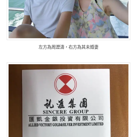
左方為周瀝濤，右方為其未婚妻