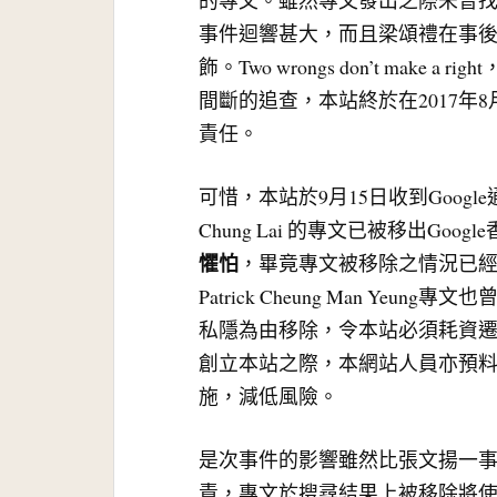
的專文。雖然專文發出之際未曾找
事件迴響甚大，而且梁頌禮在事
飾。Two wrongs don’t mak
間斷的追查，本站終於在2017年
責任。
可惜，本站於9月15日收到Googl
Chung Lai 的專文已被移出G
懼怕
，畢竟專文被移除之情況已經
Patrick Cheung Man Yeun
私隱為由移除，令本站必須耗資
創立本站之際，本網站人員亦預
施，減低風險。
是次事件的影響雖然比張文揚一
責，專文於搜尋結果上被移除將