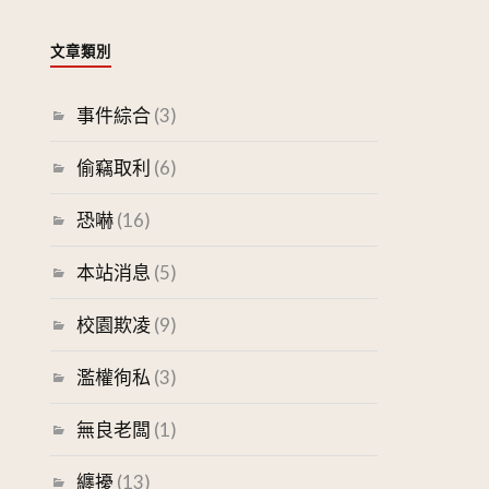
文章類別
事件綜合
(3)
偷竊取利
(6)
恐嚇
(16)
本站消息
(5)
校園欺凌
(9)
濫權徇私
(3)
無良老闆
(1)
纏擾
(13)