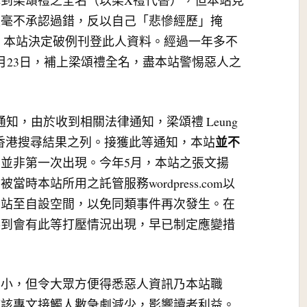
到梁頌禮之全名（以梁X禮代替），但本站見
後毫不承認過錯，反以自己「悲慘經歷」掩
e a right，本站決定破例刊登此人資料。經過一年多不
8月23日，補上梁頌禮全名，盡本站警惕惡人之
e通知，由於收到相關法律通知，梁頌禮 Leung
並不
oogle香港搜尋結果之列。接獲此等通知，本站
並非第一次出現。今年5月，本站之張文揚
g專文也曾被當時本站所用之託管服務wordpress.com以
遷站至自設空間，以免同類事件再次發生。在
料到會有此等打壓情況出現，早已制定應變措
事小，但令大眾方便得悉惡人資訊乃本站職
使該專文接觸人數急劇減少，影響讀者利益。