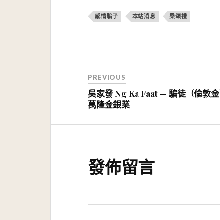
感情騙子
本站消息
梁頌禮
文
PREVIOUS
章
吳家發 Ng Ka Faat — 騙徒（倫敦
導
萬隆金銀業
覽
發佈留言