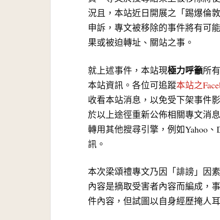
況且，本站近日開展之「踢爆倫
申訴，專文被移除的事件將有可
果或被迫轉址、關站之事。
極力呼籲
就上述事件，本站現
所
本站資訊。各位可追蹤
本站之Face
收看本站消息，以免受下架事件
於以上途徑重新公佈相關專文消
轉用其他搜尋引擎，例如Yahoo、
訊。
本次梁頌禮專文乃因「誹謗」因
內容是摘取受害者內容而編成，
件內容，但試圖以自身經歷掩人