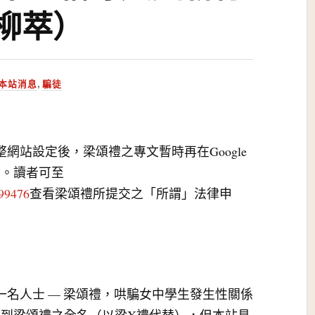
 柳萃）
本站消息
,
騙徒
調整網站設定後，梁頌禮之專文暫時再在Google
用。讀者可至
999476
查看梁頌禮所提交之「所謂」法律申
關一名人士 — 梁頌禮，哄騙女中學生發生性關係