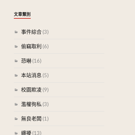
文章類別
事件綜合
(3)
偷竊取利
(6)
恐嚇
(16)
本站消息
(5)
校園欺凌
(9)
濫權徇私
(3)
無良老闆
(1)
纏擾
(13)