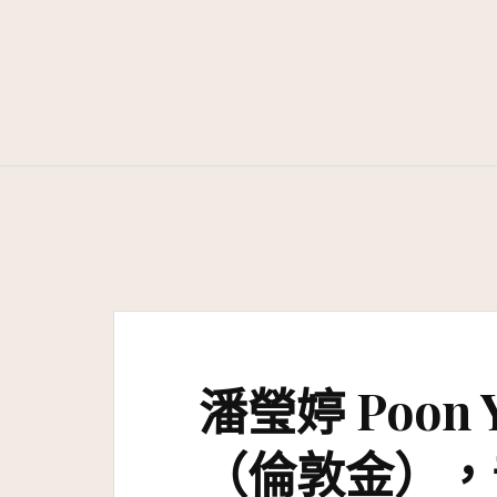
Skip
to
content
潘瑩婷 Poon Y
（倫敦金），