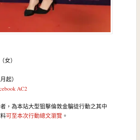
ng（女）
1月起）
cebook AC2
與者，為本站大型狙擊倫敦金騙徒行動之其中
資料
可至本次行動總文瀏覽
。