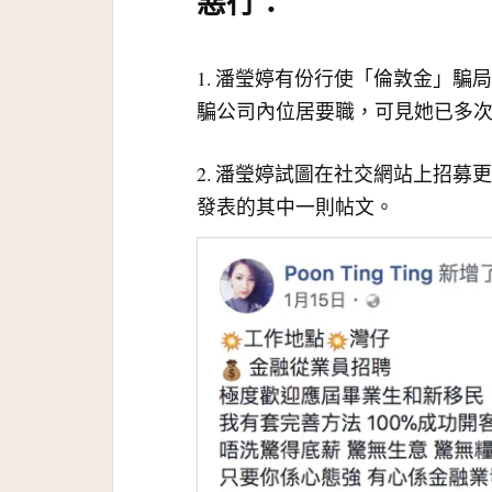
惡行：
1. 潘瑩婷有份行使「倫敦金」
騙公司內位居要職，可見她已多
2. 潘瑩婷試圖在社交網站上招募更
發表的其中一則帖文。