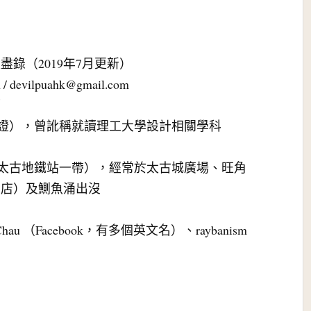
錄（2019年7月更新）
m
/
devilpuahk@gmail.com
師
查證），曾訛稱就讀理工大學設計相關學科
（太古地鐵站一帶），經常於太古城廣場、旺角
書店）及鰂魚涌出沒
Chau （Facebook，有多個英文名）、raybanism