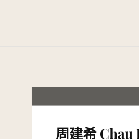
Skip
to
content
周建希 Chau 