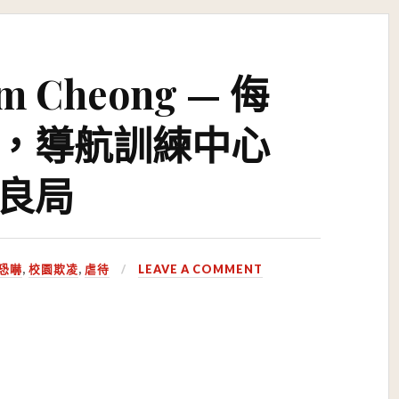
m Cheong — 侮
，導航訓練中心
良局
恐嚇
,
校園欺凌
,
虐待
LEAVE A COMMENT