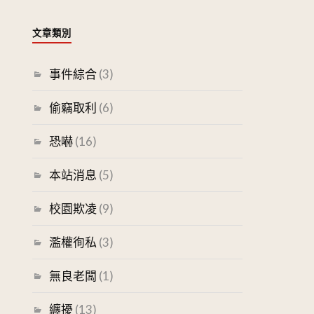
文章類別
事件綜合
(3)
偷竊取利
(6)
恐嚇
(16)
本站消息
(5)
校園欺凌
(9)
濫權徇私
(3)
無良老闆
(1)
纏擾
(13)