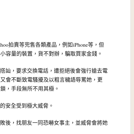
hoo拍賣等兜售各類產品，例如iPhone等，但
較小容量的裝置，貨不對辦，騙取買家金錢。
途人撘訕，要求交換電話，遭拒絕後會強行搶去電
希又會不斷致電騷擾及以粗言穢語辱罵她，更
封鎖，手段無所不用其極。
們的安全受到極大威脅。
主失敗後，找朋友一同恐嚇女事主，並威脅會將她