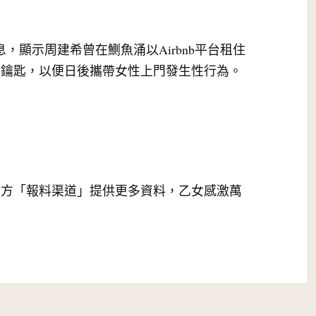
消息，顯示周建希曾在鰂魚涌以Airbnb平台租住
失鑰匙，以便日後攜帶女性上門發生性行為。
上方「報料渠道」提供更多資料，乙女感激萬