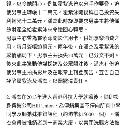
錢，以令她開心，例如霍紫泳曾以分手作要脅，迫
使男事主轉帳十二萬元。霍紫泳隨後稱自己投資失
利輸光十二萬元，潘杰此時旋即要求男事主將他僅
餘財產全給霍紫泳來令她回心轉意。
男事主亦曾為霍紫泳開設信用卡，供她享樂消費之
用，每月簽帳逾萬元。兩年後，在潘杰及霍紫泳的
感情騙局下，男事主共損失50萬元，已分文不剩。
後來此事驚動傳媒採訪及公眾關注後，潘杰有份迫
使男事主拍攝影片及在報章上刊登廣告，宣告自己
誣陷霍紫泳及潘杰，以圖撇清責任。
2. 潘杰在2013年進入香港科技大學就讀後，隨即投
身傳銷公司Hill Union，為傳銷集團不停向所有中學
同學及師弟妹推銷課程（約港幣$15000一個）。潘
杰會帶被推銷者到一商業大廈，以禁閉洗腦方法推