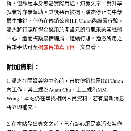
銷，但課程本身無甚實際用途，知識欠奉，對升學
就業等亦無幫助。其後惡行被揭，潘杰停止向中學
舊生推銷，但仍在傳銷公司Hill Union內繼續行騙。
潘杰將行騙所得金錢用於開設元朗雪肌采美容纖體
中心，繼而構築感情騙局，繼續行騙。潘杰所用之
傳銷手法可至
揭露傳銷真面目
一文查看。
附加資料：
1. 潘杰在開設美容中心前，曾於傳銷集團Hill Union
內工作，其上線為Adam Chu，上上線為MM
Wong，本站仍在尋找相關人員資料，若有最新消息
將立即補充。
2. 在本站發出專文之前，已有熱心網民為潘杰製作