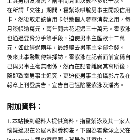
上其男朋友潘杰，兩年間見面次數不多於十次。
在所謂「交往」期間，霍紫泳哄騙男事主開設信用
卡，然後取走該信用卡供她個人奢華消費之用，每
月簽帳逾萬元，兩年間共花超過三十萬元。霍紫泳
也通過要脅分手等手段，迫使男事主匯款十二萬
元，如此經過兩年，最終騙去男事主全部金錢。
後來此事驚動傳媒採訪，霍紫泳在記者面前宣稱自
己與男事主毫無關係，然而在記者離開其寓所後，
隨即致電男事主追究，更迫使男事主拍攝影片及在
報章上刊登廣告，宣告自己誣陷霍紫泳及潘杰。
附加資料：
1. 本站接到報料人提供資料，指霍紫泳及其一家人
懷疑違規在公屋內飼養狗隻。下圖為霍紫泳之父在
Instagram上載的家庭照，背景為其家中：