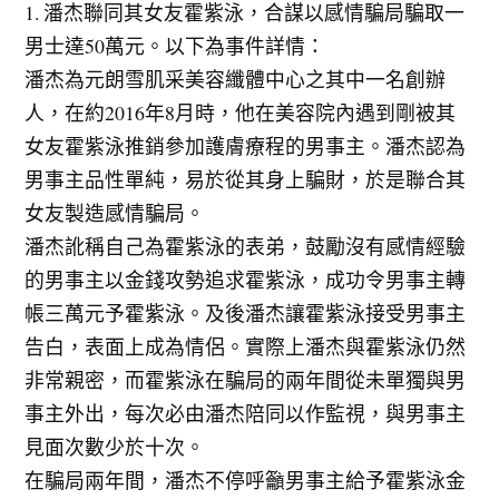
1. 潘杰聯同其女友霍紫泳，合謀以感情騙局騙取一
男士達50萬元。以下為事件詳情：
潘杰為元朗雪肌采美容纖體中心之其中一名創辦
人，在約2016年8月時，他在美容院內遇到剛被其
女友霍紫泳推銷參加護膚療程的男事主。潘杰認為
男事主品性單純，易於從其身上騙財，於是聯合其
女友製造感情騙局。
潘杰訛稱自己為霍紫泳的表弟，鼓勵沒有感情經驗
的男事主以金錢攻勢追求霍紫泳，成功令男事主轉
帳三萬元予霍紫泳。及後潘杰讓霍紫泳接受男事主
告白，表面上成為情侶。實際上潘杰與霍紫泳仍然
非常親密，而霍紫泳在騙局的兩年間從未單獨與男
事主外出，每次必由潘杰陪同以作監視，與男事主
見面次數少於十次。
在騙局兩年間，潘杰不停呼籲男事主給予霍紫泳金