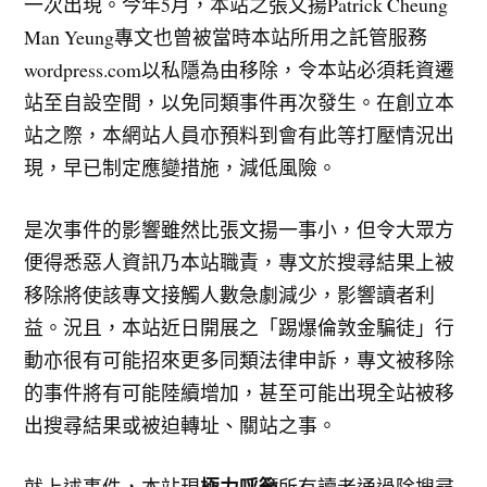
一次出現。今年5月，本站之張文揚Patrick Cheung
Man Yeung專文也曾被當時本站所用之託管服務
wordpress.com以私隱為由移除，令本站必須耗資遷
站至自設空間，以免同類事件再次發生。在創立本
站之際，本網站人員亦預料到會有此等打壓情況出
現，早已制定應變措施，減低風險。
是次事件的影響雖然比張文揚一事小，但令大眾方
便得悉惡人資訊乃本站職責，專文於搜尋結果上被
移除將使該專文接觸人數急劇減少，影響讀者利
益。況且，本站近日開展之「踢爆倫敦金騙徒」行
動亦很有可能招來更多同類法律申訴，專文被移除
的事件將有可能陸續增加，甚至可能出現全站被移
出搜尋結果或被迫轉址、關站之事。
極力呼籲
就上述事件，本站現
所有讀者通過除搜尋