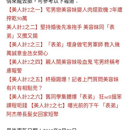
情來龍去脈，可參考以下報道：
【美人計2之一】宅男戀美容妹變人肉提款機 2年遭
搾乾50萬
美人計2之二】堅持婚後先准拖手 美容妹同「表
弟」又攬又錫
【美人計2之三】「表弟」埋身做宅男軍師 教入幾
萬誠意金氹女開心
【美人計2之四】親人鬧美容妹吸血鬼 宅男終稱考
慮報警
【美人計2之五】終極踢爆！記者上門質問美容妹
有片有相點兜？
【美人計2之六】舊同學集體爆「表弟」 狂sell搵笨
課程呃錢
【美人計2之七】曝光前的下午 「表弟」
阿杰帶長髮女回家短聚