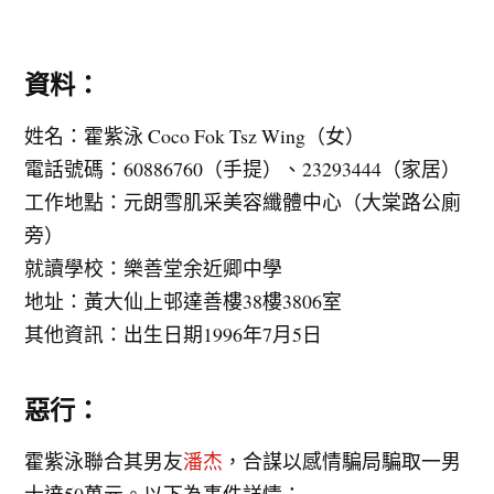
資料：
姓名：霍紫泳 Coco Fok Tsz Wing（女）
電話號碼：60886760（手提）、23293444（家居）
工作地點：元朗雪肌采美容纖體中心（大棠路公廁
旁）
就讀學校：樂善堂余近卿中學
地址：黃大仙上邨達善樓38樓3806室
其他資訊：出生日期1996年7月5日
惡行：
霍紫泳聯合其男友
潘杰
，合謀以感情騙局騙取一男