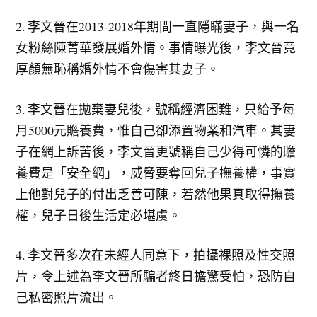
2. 李文晉在2013-2018年期間一直隱瞞妻子，與一名
女粉絲陳菁華發展婚外情。事情曝光後，李文晉竟
厚顏無恥稱婚外情不會傷害其妻子。
3. 李文晉在拋棄妻兒後，號稱經濟困難，只給予每
月5000元贍養費，惟自己卻添置物業和汽車。其妻
子在網上訴苦後，李文晉更號稱自己少得可憐的贍
養費是「安全網」，威脅要奪回兒子撫養權，事實
上他對兒子的付出乏善可陳，若然他果真取得撫養
權，兒子日後生活定必堪虞。
4. 李文晉多次在未經人同意下，拍攝裸照及性交照
片，令上述為李文晉所騙者終日擔驚受怕，恐防自
己私密照片流出。