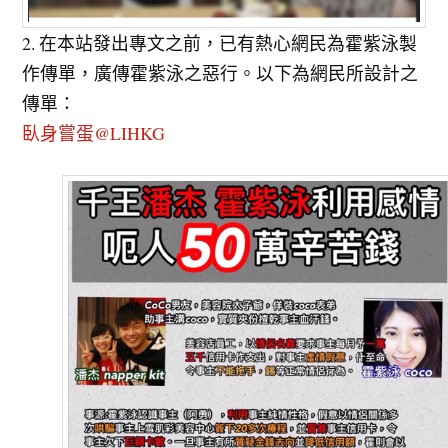
2. 在本站發出專文之前，已有熱心網民為霍紫泳製
作傳單，廣傳霍紫泳之惡行。以下為網民所設計之
傳單：
臥身嘗蛋@LIHKG