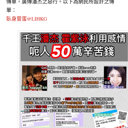
傳單，廣傳潘杰之惡行。以下為網民所設計之傳
單：
臥身嘗蛋@LIHKG