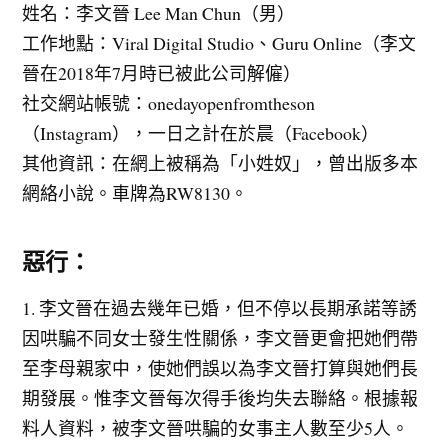
姓名：李文晉 Lee Man Chun（男）
工作地點：Viral Digital Studio、Guru Online（李文
晉在2018年7月時已被此公司解僱）
社交網站帳號：onedayopenfromtheson
（Instagram），一日之計在於晨（Facebook）
其他資訊：在網上被稱為「小姓奴」，曾出版多本
網絡小說。車牌為RW8130。
惡行：
1. 李文晉在過去幾年已婚，但不停以長期承諾等誘
因哄騙不同女士發生性關係，李文晉更會把她們帶
至李母親家中，使她們誤以為李文晉打算與她們長
期發展。惟李文晉每次得手後均失去聯絡。根據報
料人資料，被李文晉哄騙的女事主人數至少5人。