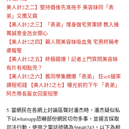
美人計2之二】堅持婚後先准拖手 美容妹同「表
弟」又攬又錫
【美人計2之三】「表弟」埋身做宅男軍師 教入幾
萬誠意金氹女開心
【美人計2之四】親人鬧美容妹吸血鬼 宅男終稱考
慮報警
【美人計2之五】終極踢爆！記者上門質問美容妹
有片有相點兜？
【美人計2之六】舊同學集體爆「表弟」 狂sell搵笨
課程呃錢
【美人計2之七】曝光前的下午 「表弟」
阿杰帶長髮女回家短聚
5. 當網民在各網上討論區聲討潘杰時，潘杰疑似私
下以whatsapp恐嚇部份網民切勿多事，並揚言採取
司法行動，使用之電話號碼為56646743。以下為相