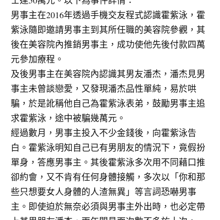
士達50萬元。以下為事件詳情：
男事主在2016年透過手機交友程式認識霍紫泳，霍
紫泳隨即邀請男事主到其所任職的美容院參觀，其
後在美容院內推銷男事主，成功使他先後付款四萬
元參加療程。
及後男事主在美容院內認識其男友潘杰，潘杰見男
事主未曾談戀愛，又發現潘杰品性單純，易於哄
騙，於是訛稱他自己為霍紫泳表弟，鼓勵男事主追
求霍紫泳，途中被騙幾萬元。
經過數月，男事主投入不少金錢後，向霍紫泳告
白。霍紫泳明知自己已有男朋友的情況下，竟假扮
單身，答應男事主。其後霍紫泳多次用不同藉口推
卻約會，又不肯有任何身體接觸，多次以「你和那
些只想要女人身體的人渣無異」等言詞恐嚇男事
主。即使迫於無奈必須與男事主外出時，也必定帶