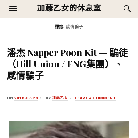
Skip
加藤乙女的休息室
S
MENU
to
content
標籤:
感情騙子
潘杰 Napper Poon Kit — 騙徒
（Hill Union / ENG集團）、
感情騙子
ON
2018-07-28
BY
加藤乙女
LEAVE A COMMENT