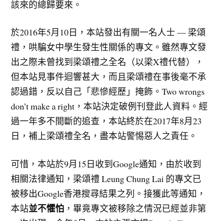
該來的總歸要來。
於2016年5月10日，本站發出有關一名人士 — 梁頌
禮，哄騙女中學生發生性關係的專文。雖然專文發
出之際未曾找到梁頌禮之全名（以梁X禮代替），
但本站見事件迴響甚大，而且梁頌禮在事後毫不承
認過錯，反以自己「悲慘經歷」掩飾。Two wrongs
don’t make a right，本站決定破例刊登此人資料。經
過一年多不間斷的追查，本站終於在2017年8月23
日，補上梁頌禮全名，盡本站警惕惡人之責任。
可惜，本站於9月15日收到Google通知，由於收到
相關法律通知，梁頌禮 Leung Chung Lai 的專文已
被移出Google香港搜尋結果之列。接獲此等通知，
並不懼怕
本站
，畢竟專文被移除之情況已經並非第