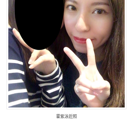
霍紫泳近照