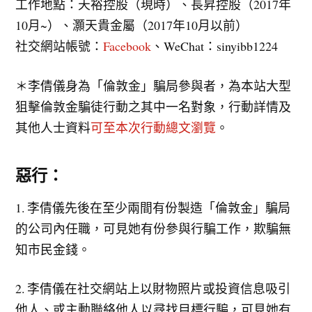
工作地點：天裕控股（現時）、長昇控股（2017年
10月~）、灝天貴金屬（2017年10月以前）
社交網站帳號：
Facebook
、WeChat：sinyibb1224
＊李倩儀身為「倫敦金」騙局參與者，為本站大型
狙擊倫敦金騙徒行動之其中一名對象，行動詳情及
其他人士資料
可至本次行動總文瀏覽
。
惡行：
1. 李倩儀先後在至少兩間有份製造「倫敦金」騙局
的公司內任職，可見她有份參與行騙工作，欺騙無
知市民金錢。
2. 李倩儀在社交網站上以財物照片或投資信息吸引
他人、或主動聯絡他人以尋找目標行騙，可見她有