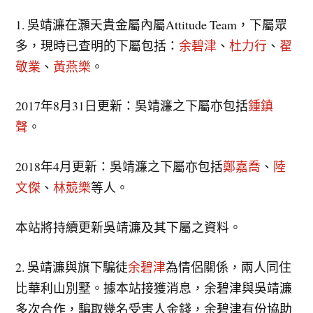
1. 吳靖濂在灝天貴金屬內屬Attitude Team，下屬眾
多，現時已查明的下屬包括：
余碧津
、
杜力行
、
翟
敬業
、
黃燕樂
。
2017年8月31日更新：吳靖濂之下屬亦包括
鍾鎮
聲
。
2018年4月更新：吳靖濂之下屬亦包括
鄭嘉喬
、
陸
文傑
、
林競樂
等人。
本站將持續更新吳靖濂及其下屬之資料。
2. 吳靖濂與旗下騙徒
余碧津
為情侶關係，兩人同住
比華利山別墅。據本站接獲消息，余碧津與吳靖濂
多次合作，騙取幾名受害人金錢，余碧津有份協助