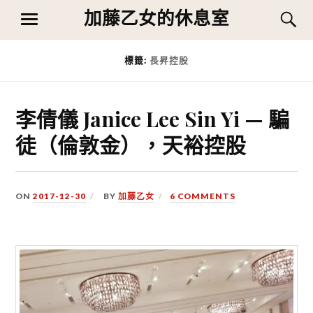
Skip
加藤乙女的休息室
S
MENU
to
content
標籤:
長昇控股
李倩儀 Janice Lee Sin Yi — 騙
徒（倫敦金），天裕控股
ON
2017-12-30
BY
加藤乙女
6 COMMENTS