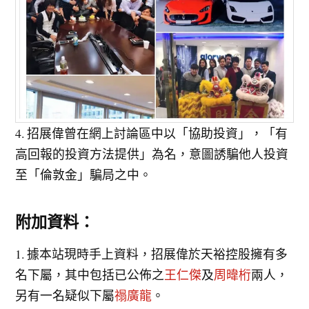
4. 招展偉曾在網上討論區中以「協助投資」，「有
高回報的投資方法提供」為名，意圖誘騙他人投資
至「倫敦金」騙局之中。
附加資料：
1. 據本站現時手上資料，招展偉於天裕控股擁有多
名下屬，其中包括已公佈之
王仁傑
及
周暐桁
兩人，
另有一名疑似下屬
禢廣龍
。