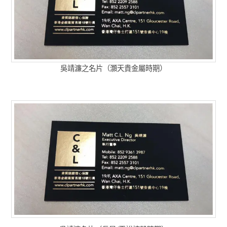
吳靖濂之名片（灝天貴金屬時期）